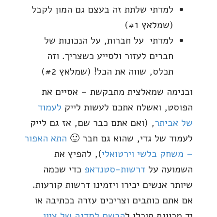
למדתי שלתת זה בעצם גם המון לקבל
(שמלאץ #1)
למדתי על חברות, על הנכונות של
חברים לעזור ולסייע כשצריך. וזה
תכלס, שווה את הכל! (שמלאץ #2)
ובנימה שמאלצית מתבקשת – אסיים את
הפוסט, ואשלח אתכם לעשות לייק
לעמוד
של אביתר
, (ואם אתם כבר שם, אז גם לייק
לעמוד של גדי, שהוא גם חבר 🙂
התא האפור
– משחק בלשי וירטואלי
), להפיץ את
השמועה על
דרשות-סטנדאפ
כדי שכמה
שיותר אנשים יכירו ויזמינו דרשות קורעות.
אם אתם כותבים וצריכים עזרה בכתיבה או
יד מכוונת תוכלו ל
הרשם לסדנה של ציון