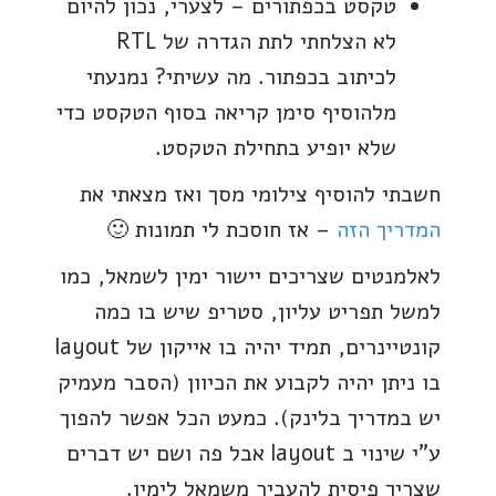
טקסט בכפתורים – לצערי, נכון להיום
לא הצלחתי לתת הגדרה של RTL
לכיתוב בכפתור. מה עשיתי? נמנעתי
מלהוסיף סימן קריאה בסוף הטקסט כדי
שלא יופיע בתחילת הטקסט.
חשבתי להוסיף צילומי מסך ואז מצאתי את
המדריך הזה
– אז חוסכת לי תמונות 🙂
לאלמנטים שצריכים יישור ימין לשמאל, כמו
למשל תפריט עליון, סטריפ שיש בו כמה
קונטיינרים, תמיד יהיה בו אייקון של layout
בו ניתן יהיה לקבוע את הכיוון (הסבר מעמיק
יש במדריך בלינק). כמעט הכל אפשר להפוך
ע"י שינוי ב layout אבל פה ושם יש דברים
שצריך פיסית להעביר משמאל לימין.