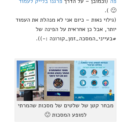
פה
(וכמובן – על הדרך
פרגנו בלייק לעמוד
🙂 ).
(גילוי נאות – כיום אני לא מנהלת את העמוד
יותר, אבל כן אחראית על הפינה של
#בעייני_המסכה_זמן_קורונה :-)).
מבחר קטן של שלטים של מסכות שהמרתי
למופע המסכות 🙂