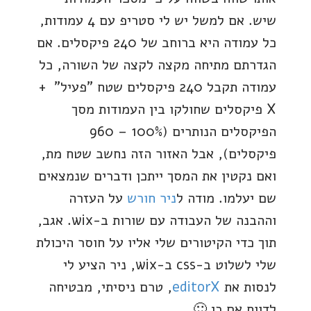
שיש. אם למשל יש לי סטריפ עם 4 עמודות,
כל עמודה היא ברוחב של 240 פיקסלים. אם
הגדרתם מתיחה מקצה לקצה של השורה, כל
עמודה תקבל 240 פיקסלים שטח "פעיל" +
X פיקסלים שחולקו בין העמודות מסך
הפיקסלים הנותרים (100% – 960
פיקסלים), אבל האזור הזה נחשב שטח מת,
ואם נקטין את המסך ייתכן ודברים שנמצאים
שם יעלמו. מודה ל
ניר חורש
על העזרה
וההבנה של העבודה עם שורות ב-wix. אגב,
תוך כדי הקיטורים שלי אליו על חוסר היכולת
שלי לשלוט ב-css ב-wix, ניר הציע לי
לנסות את
editorX
, טרם ניסיתי, מבטיחה
לדווח אם כן 🙂