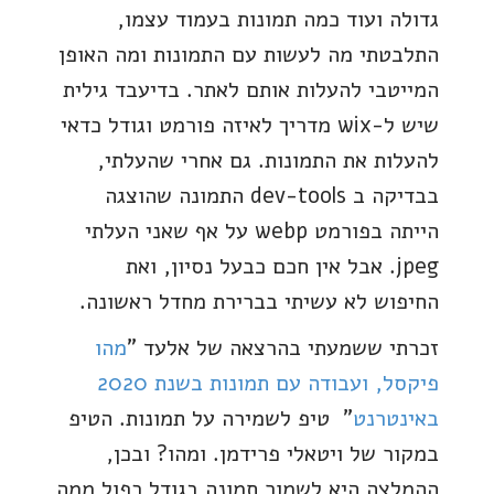
גדולה ועוד כמה תמונות בעמוד עצמו,
התלבטתי מה לעשות עם התמונות ומה האופן
המייטבי להעלות אותם לאתר. בדיעבד גילית
שיש ל-wix מדריך לאיזה פורמט וגודל כדאי
להעלות את התמונות. גם אחרי שהעלתי,
בבדיקה ב dev-tools התמונה שהוצגה
הייתה בפורמט webp על אף שאני העלתי
jpeg. אבל אין חכם כבעל נסיון, ואת
החיפוש לא עשיתי בברירת מחדל ראשונה.
זכרתי ששמעתי בהרצאה של אלעד "
מהו
פיקסל, ועבודה עם תמונות בשנת 2020
באינטרנט
" טיפ לשמירה על תמונות. הטיפ
במקור של ויטאלי פרידמן. ומהו? ובכן,
ההמלצה היא לשמור תמונה בגודל כפול ממה