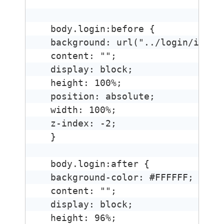
body.login:before { 

background: url("../login/image
content: ""; 

display: block; 

height: 100%; 

position: absolute; 

width: 100%; 

z-index: -2; 

} 

body.login:after { 

background-color: #FFFFFF; 

content: ""; 

display: block; 

height: 96%; 
