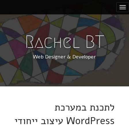
S
k
i
p
t
Rachel BT
o
c
Web Designer & Developer
o
n
t
e
n
t
לתכנת במערכת
WordPress עיצוב ייחודי