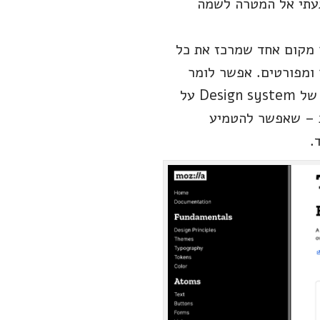
 FED on Beer או עיצוב?! הנה הגעתי אל המטרה לשמה
ל תהליך הפיתוח כמו על הרכבה בלגו, ועל-Design system בתור מקום אחד שמרכז את כל
 ומפורטים. אפשר לומר
בעצם ש-Style-guide הוא הבסיס העיצובי ליצירת Design system. בפועל, היתרון של Design system על
ננטות – שאפשר להטמיע
.