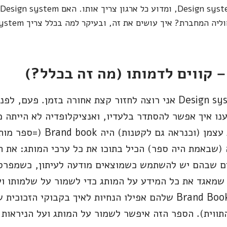
המחברת? איך עושים את זה, ובעיקר למה בכלל צריך Design system?
כדי להבין מה זה בכלל Design system אני רוצה לחזור קצת אחורה בזמ
נו איך אפשר להסתדר בלעדיו, ואנציקלופדיה לא הייתה 
לחברות גדולות שהחשיבו את עצמן 
(שבאמת היה ספר) הכיל בתוכו את כל ערכי המותג: את 
פונטים שבהם יש להשתמש כשמוצאים מודעה לעיתון, כשמפרס
 היה המקום שמאגד את כל המידע על המותג כדי לשמור על שלמותו
לקוקה קולה, למשל, יש ב-Brand Book שלהם אפילו הנחיות לאיך בקבוק
תווית). הספר הזה איפשר לשמור על המותג ועל הניראות 