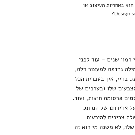
למה מתכוונים כשאומרים Design system, ומדוע כל ארגון צריך אותו. האם Design system הוא באחריות העיצוב או
ן. פעם, לפני המון שנים – עוד לפני
מילה נרדפת למעצור דלת,
(וכנראה גם לקטנות) היה Brand book (=ספר מותג. בחיי, איך בעברית הכל
הצבעים שלו (בערכים של
מים פרסומת חוצות, ועוד.
 ועל אחידותו של המותג.
י הזכוכית שלה צריכים להיראות
שלו, לא משנה מי הוא זה