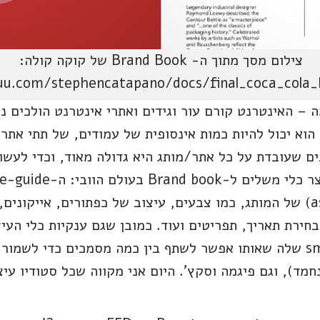
צילום מסך מתוך ה- Brand Book של קוקה קולה:
suu.com/stephencatapano/docs/final_coca_cola_
 – האינטרנט קורם עור וגידים ואתרי אינטרנט הולכים נ
הוא יכול להיות כמות אינסופית של עמודים, של תתי אתרי
ם שעובדת על כל אתר/מותג היא גדולה מאוד, וכדי לעשות
ה"נכסים" (=אסטים / assets) של המותג, כמו צבעים, עיצוב של כפתורים, א
בחירת תאריך, תפריטים ועוד. כמובן שגם ענקיות כלי העי
פוטושופ עם ה-smart object שלה שאותו אפשר לשתף בין כמה מסמכים כדי
חמד), וגם פיגמה וסקץ'. היום אני מקווה שכל סטודיו עיצ