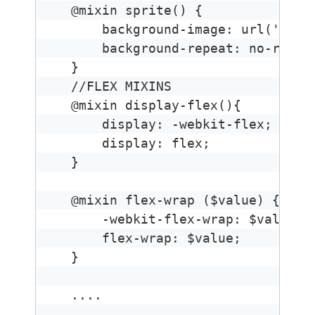
@mixin sprite() {

    background-image: url('image
    background-repeat: no-repeat
}

//FLEX MIXINS

@mixin display-flex(){

    display: -webkit-flex;

    display: flex;

}

@mixin flex-wrap ($value) {

    -webkit-flex-wrap: $value;

    flex-wrap: $value;

}

....