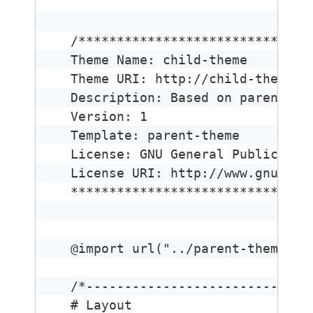
/*******************************
Theme Name: child-theme

Theme URI: http://child-theme.co
Description: Based on parent-the
Version: 1

Template: parent-theme

License: GNU General Public Lice
License URI: http://www.gnu.org/
********************************
@import url("../parent-theme/sty
/*------------------------------
# Layout
