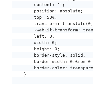
    content: '';

    position: absolute;

    top: 50%;

    transform: translate(0, -50%
    -webkit-transform: translate
    left: 0;

    width: 0;

    height: 0;

    border-style: solid;

    border-width: 0.6rem 0.8rem 
    border-color: transparent $a
}