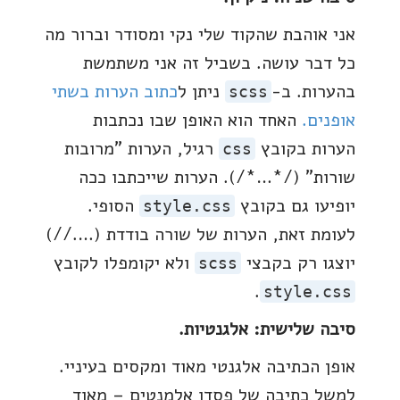
אני אוהבת שהקוד שלי נקי ומסודר וברור מה
כל דבר עושה. בשביל זה אני משתמשת
בהערות. ב-
ניתן ל
כתוב הערות בשתי
scss
אופנים.
האחד הוא האופן שבו נכתבות
הערות בקובץ
רגיל, הערות "מרובות
css
שורות" (/*…*/). הערות שייכתבו ככה
יופיעו גם בקובץ
הסופי.
style.css
לעומת זאת, הערות של שורה בודדת (….//)
יוצגו רק בקבצי
ולא יקומפלו לקובץ
scss
.
style.css
סיבה שלישית: אלגנטיות.
אופן הכתיבה אלגנטי מאוד ומקסים בעיניי.
למשל כתיבה של פסדו אלמנטים – מאוד