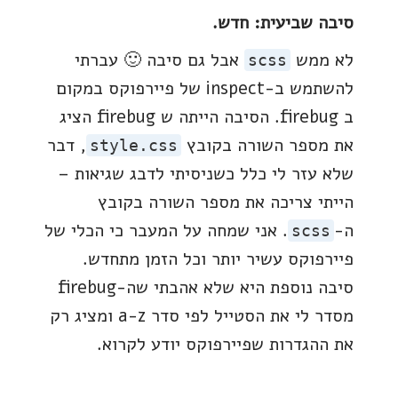
סיבה שביעית: חדש.
לא ממש
אבל גם סיבה 🙂 עברתי
scss
להשתמש ב-inspect של פיירפוקס במקום
ב firebug. הסיבה הייתה ש firebug הציג
את מספר השורה בקובץ
, דבר
style.css
שלא עזר לי כלל כשניסיתי לדבג שגיאות –
הייתי צריכה את מספר השורה בקובץ
ה-
. אני שמחה על המעבר כי הכלי של
scss
פיירפוקס עשיר יותר וכל הזמן מתחדש.
סיבה נוספת היא שלא אהבתי שה-firebug
מסדר לי את הסטייל לפי סדר a-z ומציג רק
את ההגדרות שפיירפוקס יודע לקרוא.