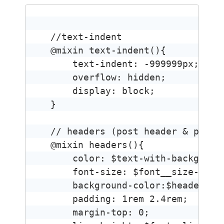
//text-indent

@mixin text-indent(){

    text-indent: -999999px;

    overflow: hidden;

    display: block;

}

// headers (post header & page h
@mixin headers(){

    color: $text-with-background
    font-size: $font__size-heade
    background-color:$headers-ba
    padding: 1rem 2.4rem;

    margin-top: 0;
