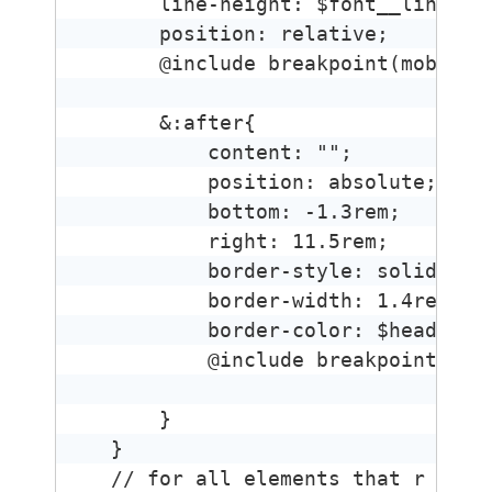
    line-height: $font__line-hei
    position: relative;

    @include breakpoint(mobileon
    &:after{

        content: "";

        position: absolute;;

        bottom: -1.3rem;

        right: 11.5rem;

        border-style: solid;

        border-width: 1.4rem 1.4
        border-color: $headers-
        @include breakpoint(mobi
    }

}

// for all elements that r using