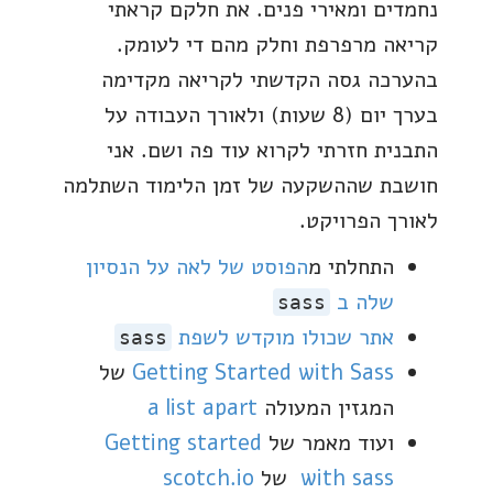
נחמדים ומאירי פנים. את חלקם קראתי
קריאה מרפרפת וחלק מהם די לעומק.
בהערכה גסה הקדשתי לקריאה מקדימה
בערך יום (8 שעות) ולאורך העבודה על
התבנית חזרתי לקרוא עוד פה ושם. אני
חושבת שההשקעה של זמן הלימוד השתלמה
לאורך הפרויקט.
התחלתי מ
הפוסט של לאה על הנסיון
שלה ב
sass
אתר שכולו מוקדש לשפת
sass
Getting Started with Sass
של
המגזין המעולה
a list apart
ועוד מאמר של
Getting started
with sass
של
scotch.io