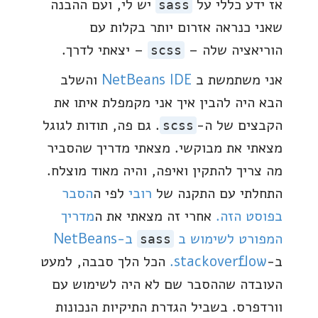
אז ידע כללי על
יש לי, ועם ההבנה
sass
שאני כנראה אזרום יותר בקלות עם
הוריאציה שלה –
– יצאתי לדרך.
scss
אני משתמשת ב
NetBeans IDE
והשלב
הבא היה להבין איך אני מקמפלת איתו את
הקבצים של ה-
. גם פה, תודות לגוגל
scss
מצאתי את מבוקשי. מצאתי מדריך שהסביר
מה צריך להתקין ואיפה, והיה מאוד מוצלח.
התחלתי עם התקנה של
רובי
לפי ה
הסבר
בפוסט הזה.
אחרי זה מצאתי את ה
מדריך
המפורט לשימוש ב
ב-NetBeans
sass
ב-
stackoverflow.
הכל הלך סבבה, למעט
העובדה שההסבר שם לא היה לשימוש עם
וורדפרס. בשביל הגדרת התיקיות הנכונות