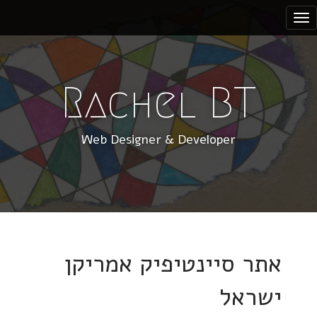
S
k
i
p
t
Rachel BT
o
c
Web Designer & Developer
o
n
t
e
n
t
אתר סיינטיפיק אמריקן
ישראל