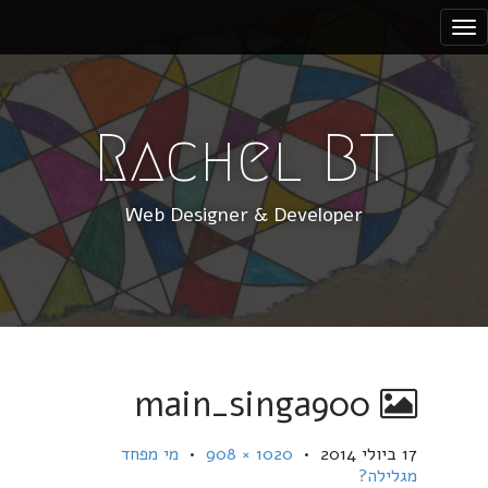
S
k
i
p
t
Rachel BT
o
c
Web Designer & Developer
o
n
t
e
n
t
main_singa900
17 ביולי 2014
•
1020 × 908
•
מי מפחד
מגלילה?