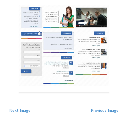
P
Next Image →
← Previous Image
o
s