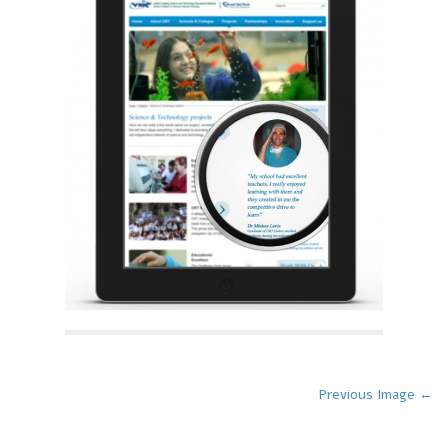
P
← Previous Image
o