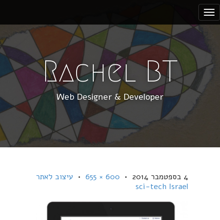
S
k
i
p
t
Rachel BT
o
c
Web Designer & Developer
o
n
t
e
n
t
4 בספטמבר 2014
•
600 × 655
•
עיצוב לאתר
sci-tech Israel