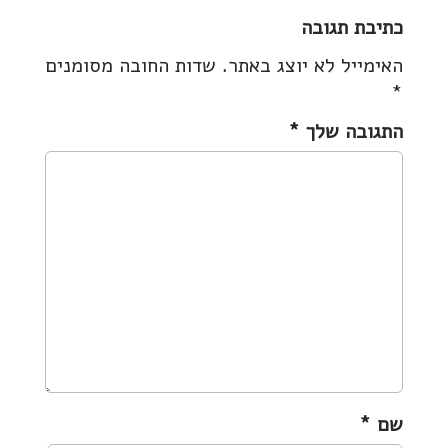
s
כתיבת תגובה
t
האימייל לא יוצג באתר.
שדות החובה מסומנים
n
*
a
v
התגובה שלך
*
i
g
a
t
i
o
n
שם
*