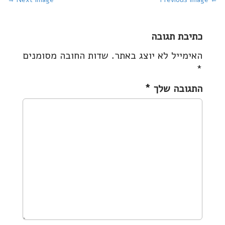
P
o
s
כתיבת תגובה
t
האימייל לא יוצג באתר.
שדות החובה מסומנים
n
*
a
v
התגובה שלך
*
i
g
a
t
i
o
n