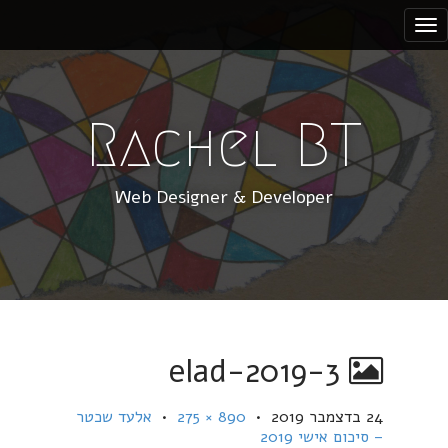
S
k
i
p
t
Rachel BT
o
c
Web Designer & Developer
o
n
t
e
n
t
elad-2019-3
24 בדצמבר 2019
•
890 × 275
•
אלעד שכטר
– סיכום אישי 2019