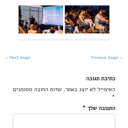
P
Next Image →
← Previous Image
o
s
כתיבת תגובה
t
האימייל לא יוצג באתר.
שדות החובה מסומנים
n
*
a
v
התגובה שלך
*
i
g