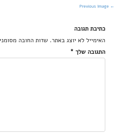
P
← Previous Image
o
s
כתיבת תגובה
t
האימייל לא יוצג באתר.
שדות החובה מסומנ
n
a
התגובה שלך
*
v
i
g
a
t
i
o
n