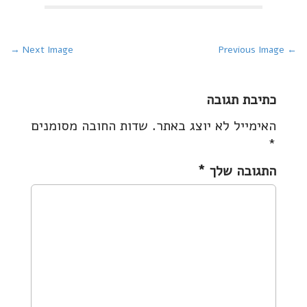
P
Next Image →
← Previous Image
o
s
כתיבת תגובה
t
האימייל לא יוצג באתר.
שדות החובה מסומנים
n
*
a
v
התגובה שלך
*
i
g
a
t
i
o
n