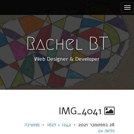
S
k
i
p
t
Rachel BT
o
c
Web Designer & Developer
o
n
t
e
n
t
IMG_4041
28 בספטמבר 2021
•
1242 × 1627
•
ממשיכה
הלאה 2#