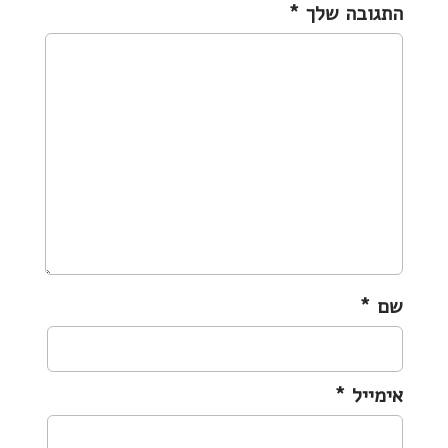
התגובה שלך
*
v
i
g
a
t
i
o
n
שם
*
אימייל
*