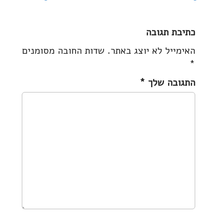
o
s
כתיבת תגובה
t
האימייל לא יוצג באתר.
שדות החובה מסומנים
n
*
a
v
התגובה שלך
*
i
g
a
t
i
o
n