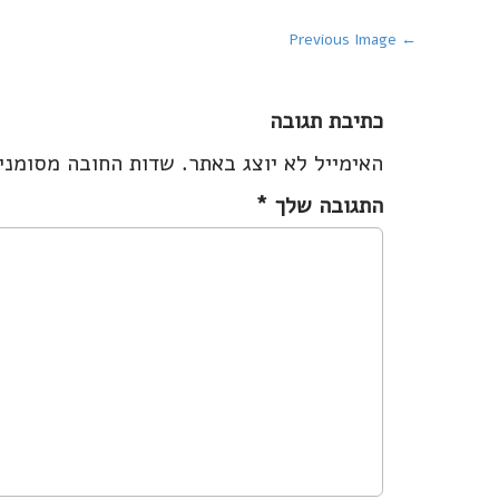
P
← Previous Image
o
s
כתיבת תגובה
t
האימייל לא יוצג באתר.
שדות החובה מסומנ
n
a
התגובה שלך
*
v
i
g
a
t
i
o
n