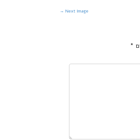
Next Image →
ים
*