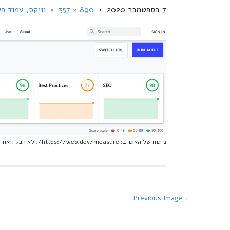
7 בספטמבר 2020
•
890 × 357
•
וויקס, עמוד פי
ניתוח של האתר ב: https://web.dev/measure/. לא הכל וואוו – אבל SEO עובר
P
← Previous Image
o
s