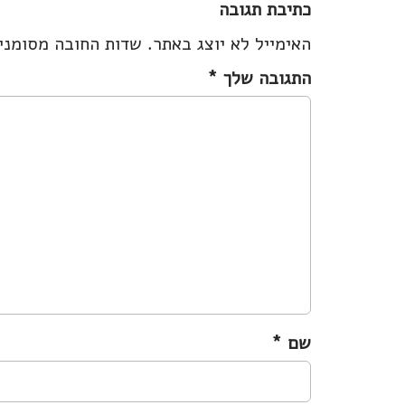
כתיבת תגובה
t
האימייל לא יוצג באתר.
שדות החובה מסומנ
n
a
התגובה שלך
*
v
i
g
a
t
i
o
n
שם
*