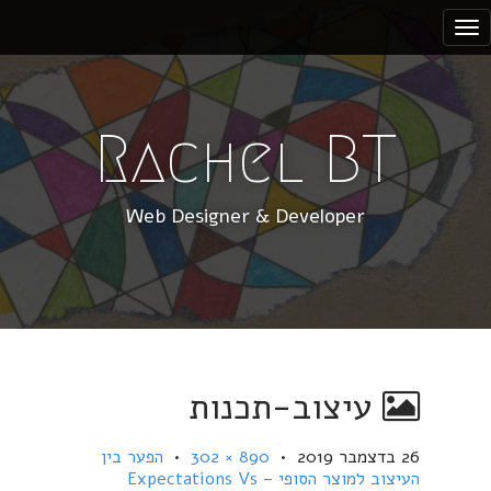
S
k
i
p
t
Rachel BT
o
c
Web Designer & Developer
o
n
t
e
n
t
עיצוב-תכנות
26 בדצמבר 2019
•
890 × 302
•
הפער בין
העיצוב למוצר הסופי – Expectations Vs