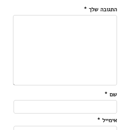
v
התגובה שלך
*
i
g
a
t
i
o
n
שם
*
אימייל
*