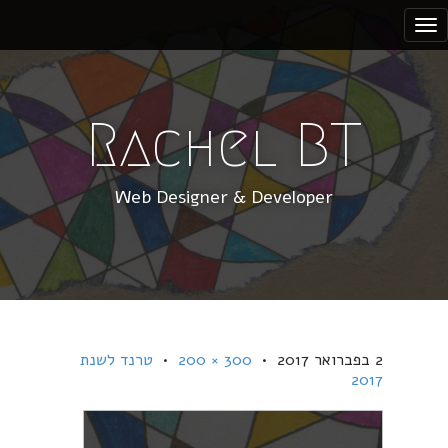
S
k
i
p
t
Rachel BT
o
c
Web Designer & Developer
o
n
t
e
n
t
2 בפברואר 2017
•
300 × 200
•
טרנד לשנת
2017