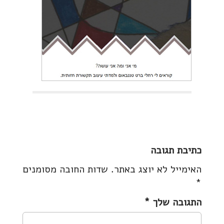
P
o
כתיבת תגובה
s
t
האימייל לא יוצג באתר.
שדות החובה מסומנים
n
*
a
התגובה שלך
*
v
i