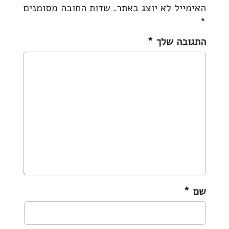
האימייל לא יוצג באתר.
שדות החובה מסומנים
n
*
a
v
התגובה שלך
*
i
g
a
t
i
o
n
שם
*