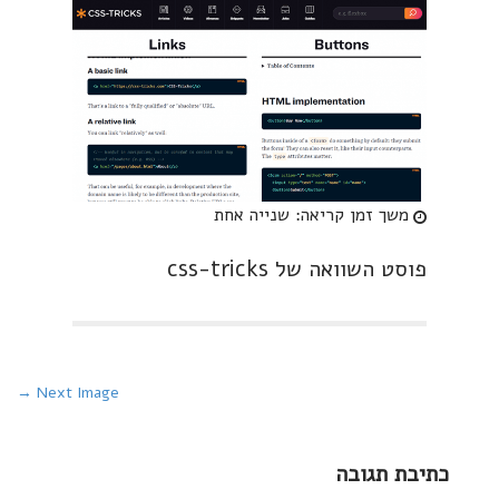
משך זמן קריאה:
שנייה אחת
פוסט השוואה של css-tricks
P
Next Image →
o
s
כתיבת תגובה
t