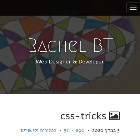
S
k
i
p
t
Rachel BT
o
c
Web Designer & Developer
o
n
t
e
n
t
css-tricks
5 במרץ 2020
•
890 × 511
•
כפתורים וקישורים