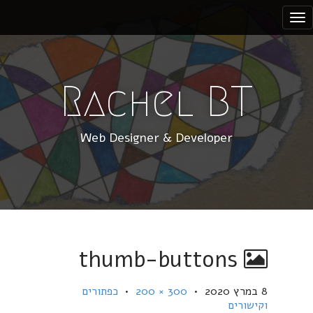
S
k
i
p
t
Rachel BT
o
c
Web Designer & Developer
o
n
t
e
n
t
thumb-buttons
8 במרץ 2020
•
300 × 200
•
כפתורים
וקישורים