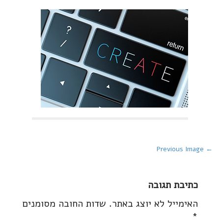
P
← Previous Image
o
s
כתיבת תגובה
t
האימייל לא יוצג באתר.
שדות החובה מסומנים
n
*
a