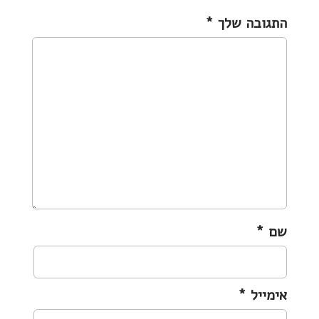
v
התגובה שלך
*
i
g
a
t
i
o
n
שם
*
אימייל
*