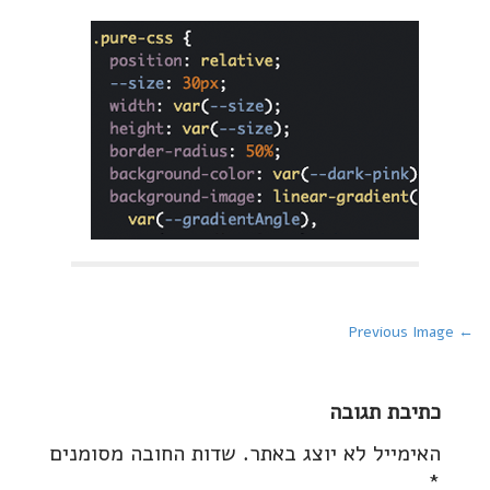
P
← Previous Image
o
s
כתיבת תגובה
t
האימייל לא יוצג באתר.
שדות החובה מסומנים
n
*
a