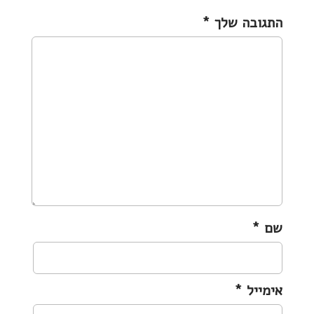
v
התגובה שלך
*
i
g
a
t
i
o
n
שם
*
אימייל
*