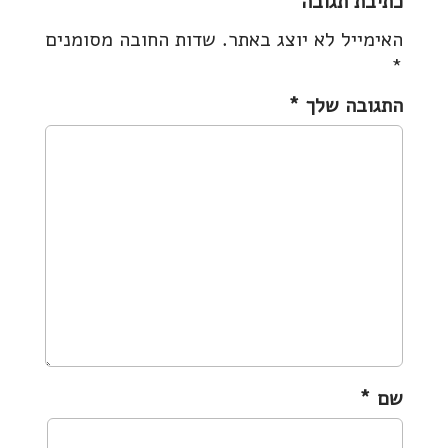
כתיבת תגובה
t
האימייל לא יוצג באתר.
שדות החובה מסומנים
n
*
a
v
התגובה שלך
*
i
g
a
t
i
o
n
שם
*