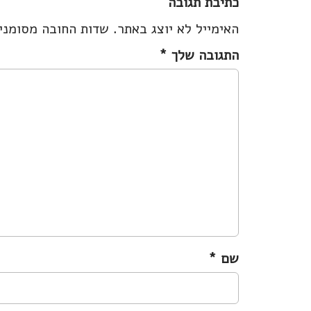
כתיבת תגובה
t
האימייל לא יוצג באתר.
שדות החובה מסומנ
n
a
התגובה שלך
*
v
i
g
a
t
i
o
n
שם
*