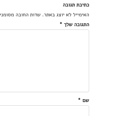
s
כתיבת תגובה
t
האימייל לא יוצג באתר.
שדות החובה מסומנ
n
a
התגובה שלך
*
v
i
g
a
t
i
o
n
שם
*