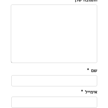
i
g
a
t
i
o
n
שם
*
אימייל
*