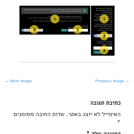
P
Next Image →
← Previous Image
o
s
כתיבת תגובה
t
האימייל לא יוצג באתר.
שדות החובה מסומנים
n
*
a
v
התגובה שלך
*