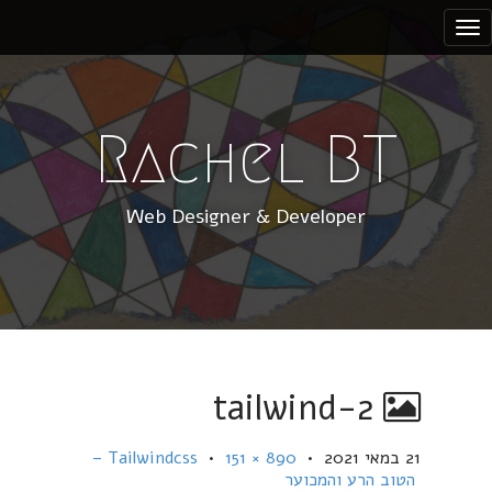
S
k
i
p
t
Rachel BT
o
c
Web Designer & Developer
o
n
t
e
n
t
tailwind-2
21 במאי 2021
•
890 × 151
•
Tailwindcss –
הטוב הרע והמכוער