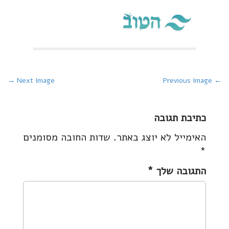
P
Next Image →
← Previous Image
o
s
כתיבת תגובה
t
האימייל לא יוצג באתר.
שדות החובה מסומנים
n
*
a
v
התגובה שלך
*
i
g
a
t