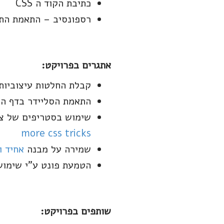
כתיבת הקוד ה CSS
רספונסיב – התאמת התבנ
אתגרים בפרויקט:
קבלת החלטות עיצוביות 
התאמת הסליידר בדף הב
שימוש בסטריפים של צב
more css tricks
שמירה על מבנה
אחיד ו
הטמעת פונט ע"י שימו
שותפים בפרויקט: