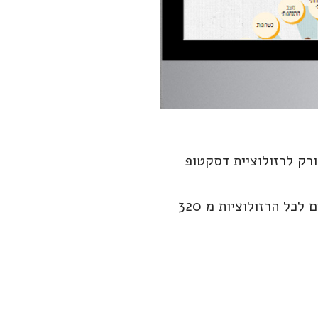
ורק לרזולוציית דסקטופ
החלטתי שלא ל"הקפיא" את התבנית אלא להגמיש אותה כך שתתאים לכל הרזולוציות מ 320