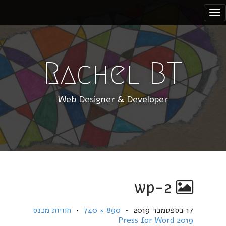
S
k
i
p
t
Rachel BT
o
c
Web Designer & Developer
o
n
t
e
n
t
wp-2
17 בספטמבר 2019
•
890 × 740
•
חוויות מכנס
Press for Word 2019