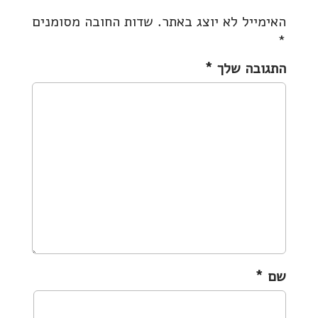
t
האימייל לא יוצג באתר.
שדות החובה מסומנים
n
*
a
v
התגובה שלך
*
i
g
a
t
i
o
n
שם
*