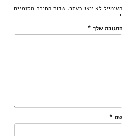
t
האימייל לא יוצג באתר.
שדות החובה מסומנים
n
*
a
v
התגובה שלך
*
i
g
a
t
i
o
n
שם
*